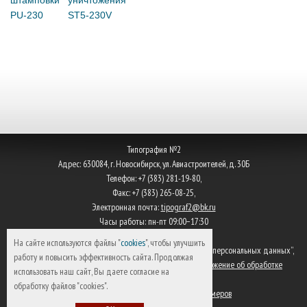
РU-230
ST5-230V
Типография №2
Адрес:
630084
,
г. Новосибирск
,
ул. Авиастроителей, д. 30Б
Телефон:
+7 (383) 281-19-80
,
Факс:
+7 (383) 265-08-25
,
Электронная почта:
tipograf2@bk.ru
Часы работы: пн-пт 09:00−17:30
На сайте используются файлы "
cookies
", чтобы улучшить
Согласно Федеральному закону от 27.07.2006 N 152-ФЗ “О персональных данных”,
работу и повысить эффективность сайта. Продолжая
в ООО “Типография №2” разработано утверждено
положение об обработке
использовать наш сайт, Вы даете согласие на
персональных данных
.
обработку файлов "cookies".
Оборудование для изготовления гос номеров