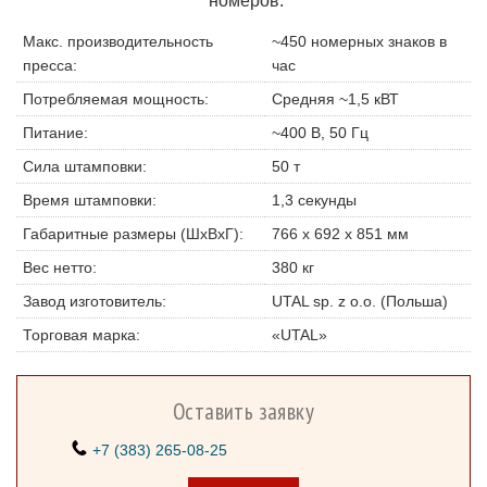
номеров:
Макс. производительность
~450 номерных знаков в
пресса:
час
Потребляемая мощность:
Cредняя ~1,5 кВТ
Питание:
~400 В, 50 Гц
Сила штамповки:
50 т
Время штамповки:
1,3 секунды
Габаритные размеры (ШxВxГ):
766 x 692 x 851 мм
Вес нетто:
380 кг
Завод изготовитель:
UTAL sp. z o.o. (Польша)
Торговая марка:
«UTAL»
Оставить заявку
+7 (383) 265-08-25