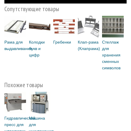
Сопутствующие товары
Рама для
Колодки
Гребенки
Клап-рама
Стеллаж
выдавливания
букв и
(Клапрама)
для
цифр
хранения
сменных
символов
Похожие товары
Гидравлический
Машина
пресс для
для
штамповки
уничтожения