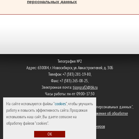
персональных данных
Типография №2
Адрес:
630084
,
г. Новосибирск
,
ул. Авиастроителей, д. 30Б
Телефон:
+7 (383) 281-19-80
,
Факс:
+7 (383) 265-08-25
,
Электронная почта:
tipograf2@bk.ru
Часы работы: пн-пт 09:00−17:30
На сайте используются файлы "
cookies
", чтобы улучшить
Согласно Федеральному закону от 27.07.2006 N 152-ФЗ “О персональных данных”,
работу и повысить эффективность сайта. Продолжая
в ООО “Типография №2” разработано утверждено
положение об обработке
использовать наш сайт, Вы даете согласие на
персональных данных
.
обработку файлов "cookies".
Оборудование для изготовления гос номеров
OK
Продвижение сайта
— Эмпирикс