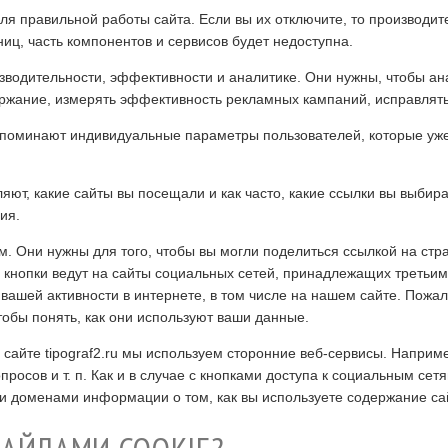
 правильной работы сайта. Если вы их отключите, то производит
ниц, часть компонентов и сервисов будет недоступна.
зводительности, эффективности и аналитике. Они нужны, чтобы ан
держание, измерять эффективность рекламных кампаний, исправлят
поминают индивидуальные параметры пользователей, которые уже 
ют, какие сайты вы посещали и как часто, какие ссылки вы выбир
ия.
м. Они нужны для того, чтобы вы могли поделиться ссылкой на стр
и кнопки ведут на сайты социальных сетей, принадлежащих третьим
ашей активности в интернете, в том числе на нашем сайте. Пожалу
обы понять, как они используют ваши данные.
 сайте tipograf2.ru мы используем сторонние веб-сервисы. Наприм
просов и т. п. Как и в случае с кнопками доступа к социальным се
и доменами информации о том, как вы используете содержание са