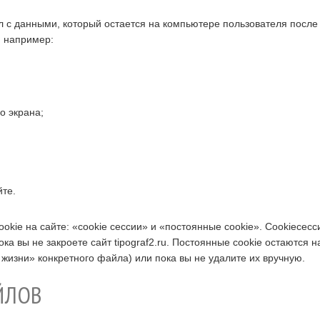
йл с данными, который остается на компьютере пользователя после
 например:
о экрана;
йте.
okie на сайте: «cookie сессии» и «постоянные cookie». Cookieсе
ока вы не закроете сайт tipograf2.ru. Постоянные cookie остаются
 жизни» конкретного файла) или пока вы не удалите их вручную.
ЙЛОВ