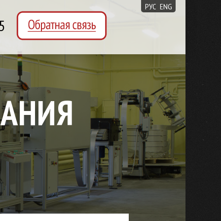
РУС
ENG
5
ВАНИЯ
E